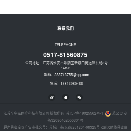
联系我们
TELEPHONE
0517-81560875
公司地址：江苏省淮安市淮阴区新渡口街道洪东路8号
14#-2
283713755@qq.com
邮箱：
售后：13813985488
苏ICP备19025562号-1
苏公网安
江苏辛宇弘医疗科技有限公司 版权所有
备32080402000301号
超声骨密度仪广告审批文号：苏械广审(文)第261201-08325号 双能X射线骨密度