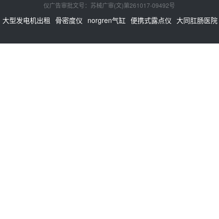
仪广告审批文号：苏械广审(文)第261017-09492号
大型发电机出租
骨密度仪
norgren气缸
便携式露点仪
大同肛肠医院