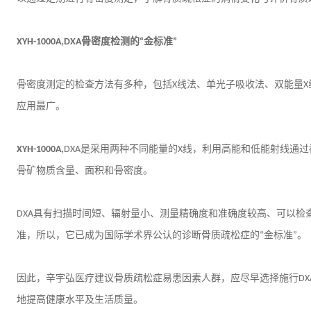
骨密度检测的
金标准
XYH-1000A,DXA
“
”
骨密度测定的检查方法有多种，包括
线法、单光子吸收法、双能量
X
X
应用最广
。
是采用两种不同能量的
线，利用高能和低能射线通过
XYH-1000A,
DXA
X
骨矿物质含量、面积和骨密度。
具有
扫描时间短、辐射量小、测量精确度和准确度较高、可以检
DXA
准，所以，它已成为
国际学术界公认的诊断骨质疏松症的
金标准
。
“
”
因此，
辛宇弘医疗
建议
骨质疏松症易患因素人群，应尽早选择施行
DX
地提高健康水平及生活质量
。