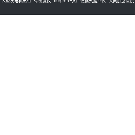
大型发电机出租
骨密度仪
norgren气缸
便携式露点仪
大同肛肠医院