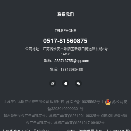
联系我们
TELEPHONE
0517-81560875
公司地址：江苏省淮安市淮阴区新渡口街道洪东路8号
14#-2
283713755@qq.com
邮箱：
售后：13813985488
苏ICP备19025562号-1
苏公网安
江苏辛宇弘医疗科技有限公司 版权所有
备32080402000301号
超声骨密度仪广告审批文号：苏械广审(文)第261201-08325号 双能X射线骨密度
仪广告审批文号：苏械广审(文)第261017-09492号